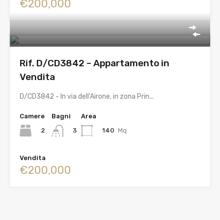
€200,000
Rif. D/CD3842 – Appartamento in
Vendita
D/CD3842 - In via dell'Airone, in zona Prin...
Camere
Bagni
Area
2
140
Mq
3
Vendita
€200,000