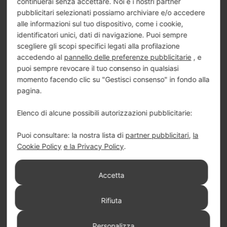
continuerai senza accettare. Noi e i nostri partner
E-mail:
info@immobiliaredesideri.com
pubblicitari selezionati possiamo archiviare e/o accedere
alle informazioni sul tuo dispositivo, come i cookie,
identificatori unici, dati di navigazione. Puoi sempre
Link Utili
scegliere gli scopi specifici legati alla profilazione
accedendo al
pannello delle preferenze pubblicitarie
, e
Home
puoi sempre revocare il tuo consenso in qualsiasi
Contatti
momento facendo clic su "Gestisci consenso" in fondo alla
pagina.
Servizi
Collaboratori
Elenco di alcune possibili autorizzazioni pubblicitarie:
Cookie Policy
Puoi consultare: la nostra lista di
partner pubblicitari
,
la
Cookie Policy
e la Privacy Policy
.
Privacy Policy
Revoca Consensi
Accetta
Certificazioni
Rifiuta
Personalizza