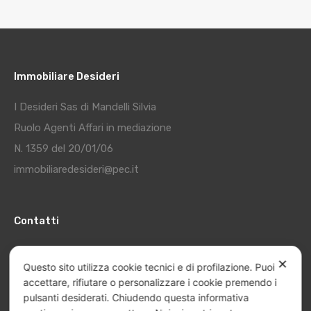
Immobiliare Desideri
I Desideri Sas di Mandelli Silvia
Ruolo Agenti Affari in mediazione
N. 1359 del 20/01/06
immobiliaredesideri@pec.it
Contatti
Tel:
+39 0564 416809
✕
Questo sito utilizza cookie tecnici e di profilazione. Puoi
Fax:
+39 0564 425529
accettare, rifiutare o personalizzare i cookie premendo i
Cell:
+39 339 2859403
pulsanti desiderati. Chiudendo questa informativa